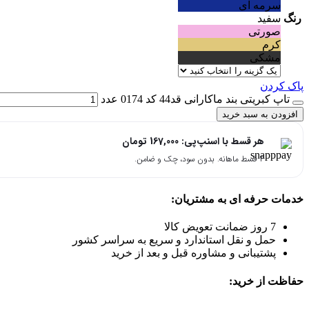
سرمه ای
رنگ
سفید
صورتی
کرم
مشکی
پاک کردن
تاپ کبریتی بند ماکارانی قد44 کد 0174 عدد
افزودن به سبد خرید
هر قسط با اسنپ‌پی:
167,000
تومان
۴ قسط ماهانه. بدون سود، چک و ضامن.
خدمات حرفه ای به مشتریان:
7 روز ضمانت تعویض کالا
حمل و نقل استاندارد و سریع به سراسر کشور
پشتیبانی و مشاوره قبل و بعد از خرید
حفاظت از خرید: