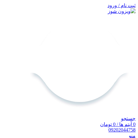
ثبت نام / ورود
جستجو
0
آیتم ها
/
0
تومان
0920
2044758
منو