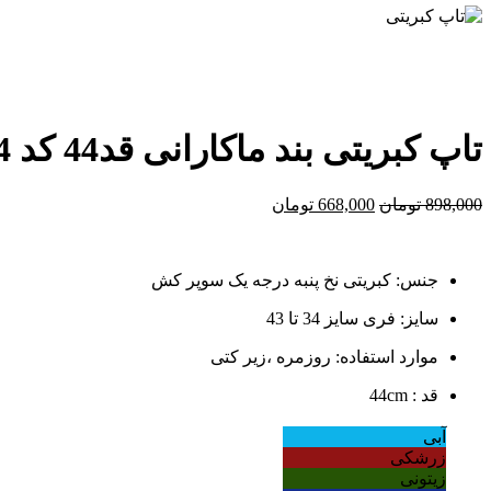
تاپ کبریتی بند ماکارانی قد44 کد 0174
898,000
تومان
668,000
تومان
جنس: کبریتی نخ پنبه درجه یک سوپر کش
سایز: فری سایز 34 تا 43
موارد استفاده: روزمره ،زیر کتی
قد : 44cm
آبی
زرشکی
زیتونی