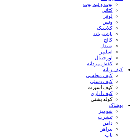
بوت و نیم بوت
کتانی
لوفر
ونس
کلاسیک
پاشنه بلند
کالج
صندل
اسلیپر
اورجینال
کفش مردانه
کیف زنانه
کیف مجلسی
کیف دستی
کیف اسپرت
کیف اداری
کوله پشتی
پوشاک
شومیز
تیشرت
دامن
پیراهن
تاپ