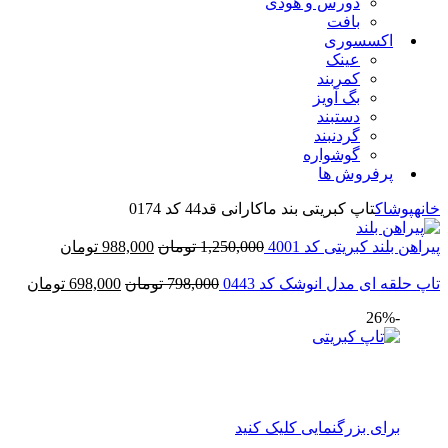
دورس و هودی
بافت
اکسسوری
عینک
کمربند
بگ آویز
دستبند
گردنبند
گوشواره
پرفروش ها
خانه
پوشاک
تاپ کبریتی بند ماکارانی قد44 کد 0174
پیراهن بلند کبریتی کد 4001
1,250,000
تومان
988,000
تومان
تاپ حلقه ای مدل انوشک کد 0443
798,000
تومان
698,000
تومان
-26%
برای بزرگنمایی کلیک کنید