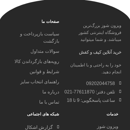
صفحات ما
ویزون شوز بزرگ‌ترین
فروشگاه اینترنتی کشور
سیاست بازپرداخت و
میباشد. و شما میتوانید
بازگشت
سوالات متداول
خرید آنلاین کیف و کفش
رویه‌های بازگرداندن کالا
خود را به راحتی و با اطمینان
شرایط و قوانین
انجام دهید.
راهنمای انتخاب سایز
09202044758
تلفن دفتر: 77611870-021
درباره ما
ساعت پاسخگویی: 9 تا 18
تماس با ما
خدمات
شبکه های اجتماعی
ویزون شوز
گزارش اشکال