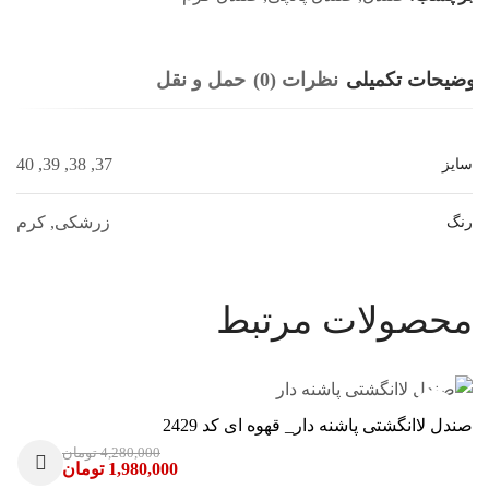
توضیحات تکمیلی
نظرات (0)
حمل و نقل
37, 38, 39, 40
سایز
زرشکی, کرم
رنگ
محصولات مرتبط
-54%
صندل لاانگشتی پاشنه دار_ قهوه ای کد 2429
4,280,000
تومان
1,980,000
تومان