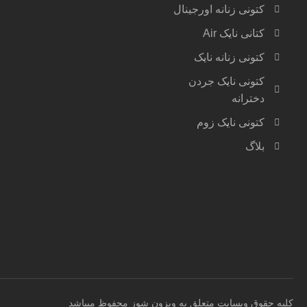
کتونی زنانه اورجینال
کتانی نایک Air
کتونی زنانه نایک
کتونی نایک جردن
دخترانه
کتونی نایک زوم
بلاگ
کلیه حقوق وبسایت متعلق به ویزون شوز محفوظ میباشد