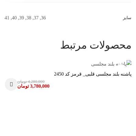
36, 37, 38, 39, 40, 41
سایز
محصولات مرتبط
-12%
پاشنه بلند مجلسی قلبی_ قرمز کد 2450
4,280,000
تومان
3,780,000
تومان