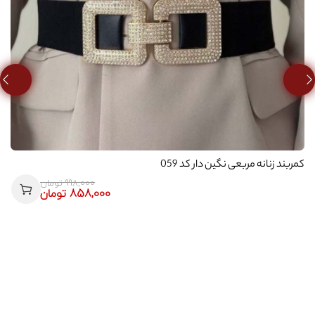
کمربند زنانه مربعی نگین دار کد 059
998,000
تومان
858,000
تومان