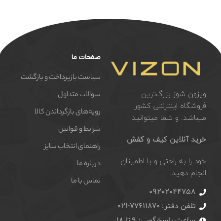
صفحات ما
سیاست بازپرداخت و بازگشت
ویزون شوز بزرگ‌ترین
سوالات متداول
فروشگاه اینترنتی کشور
رویه‌های بازگرداندن کالا
میباشد. و شما میتوانید
شرایط و قوانین
خرید آنلاین کیف و کفش
راهنمای انتخاب سایز
خود را به راحتی و با اطمینان
درباره ما
انجام دهید.
تماس با ما
09202044758
تلفن دفتر: 77611870-021
ساعت پاسخگویی: 9 تا 18