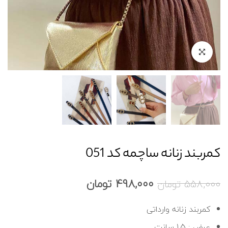
کمربند زنانه ساچمه کد 051
498,000
تومان
558,000
تومان
کمربند زنانه وارداتی
عرض : 1.5 سانت