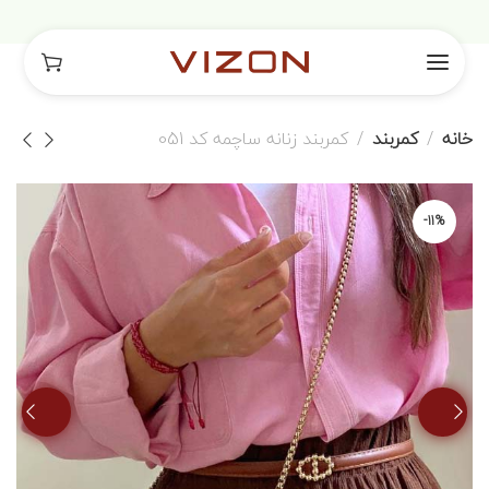
خانه
کمربند
کمربند زنانه ساچمه کد 051
-11%