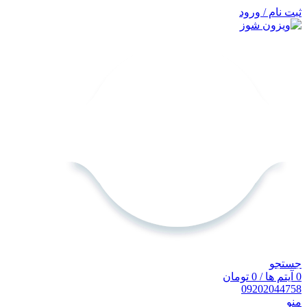
ثبت نام / ورود
جستجو
0
آیتم ها
/
0
تومان
0920
2044758
منو