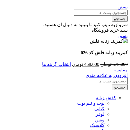
بستن
جستجو
شروع به تایپ کنید تا ببینید به دنبال آن هستید.
سبد خرید فروشگاه
بستن
کمربند زنانه فلش کد 026
578,000
تومان
458,000
تومان
انتخاب گزینه ها
مقایسه
افزودن به علاقه مندی
جستجو
کفش زنانه
بوت و نیم بوت
کتانی
لوفر
ونس
کلاسیک