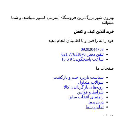
ویزون شوز بزرگ‌ترین فروشگاه اینترنتی کشور میباشد. و شما
میتوانید
خرید آنلاین کیف و کفش
خود را به راحتی و با اطمینان انجام دهید.
09202044758
تلفن دفتر: 77611870-021
ساعت پاسخگویی: 9 تا 18
صفحات ما
سیاست بازپرداخت و بازگشت
سوالات متداول
رویه‌های بازگرداندن کالا
شرایط و قوانین
راهنمای انتخاب سایز
درباره ما
تماس با ما
خدمات