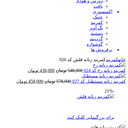
دورس و هودی
بافت
اکسسوری
عینک
کمربند
بگ آویز
دستبند
گردنبند
گوشواره
پرفروش ها
خانه
کمربند
کمربند زنانه فلش کد 026
کمربند زنانه رخ کد 024
548,000
تومان
438,000
تومان
کمربند زنانه مستطیل کد 027
578,000
تومان
458,000
تومان
-21%
برای بزرگنمایی کلیک کنید