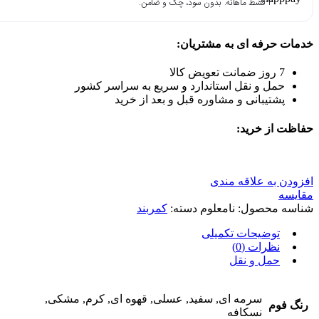
۴ قسط ماهانه. بدون سود، چک و ضامن.
خدمات حرفه ای به مشتریان:
7 روز ضمانت تعویض کالا
حمل و نقل استاندارد و سریع به سراسر کشور
پشتیبانی و مشاوره قبل و بعد از خرید
حفاظت از خرید:
افزودن به علاقه مندی
مقایسه
شناسه محصول:
نامعلوم
دسته:
کمربند
توضیحات تکمیلی
نظرات (0)
حمل و نقل
سرمه ای, سفید, عسلی, قهوه ای, کرم, مشکی,
رنگ فوم
نسکافه