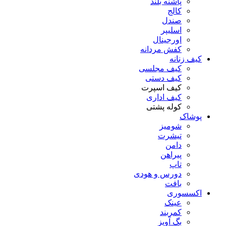
پاشنه بلند
کالج
صندل
اسلیپر
اورجینال
کفش مردانه
کیف زنانه
کیف مجلسی
کیف دستی
کیف اسپرت
کیف اداری
کوله پشتی
پوشاک
شومیز
تیشرت
دامن
پیراهن
تاپ
دورس و هودی
بافت
اکسسوری
عینک
کمربند
بگ آویز