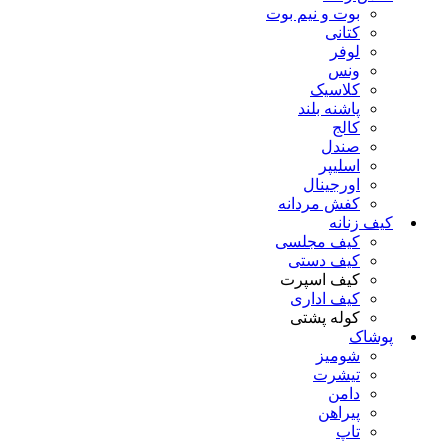
بوت و نیم بوت
کتانی
لوفر
ونس
کلاسیک
پاشنه بلند
کالج
صندل
اسلیپر
اورجینال
کفش مردانه
کیف زنانه
کیف مجلسی
کیف دستی
کیف اسپرت
کیف اداری
کوله پشتی
پوشاک
شومیز
تیشرت
دامن
پیراهن
تاپ