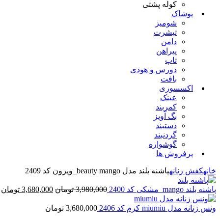
کوله پشتی
پوشاک
شومیز
تیشرت
دامن
پیراهن
تاپ
دورس و هودی
بافت
اکسسوری
عینک
کمربند
بگ آویز
دستبند
گردنبند
گوشواره
پرفروش ها
خانه
کفش زنانه
پاشنه بلند مدل beauty mango_ویزون کد 2409
پاشنه بلند mango_مشکی کد 2400
3,980,000
تومان
3,680,000
تومان
ونس زنانه مدل miumiu کرم کد 2406
3,680,000
تومان