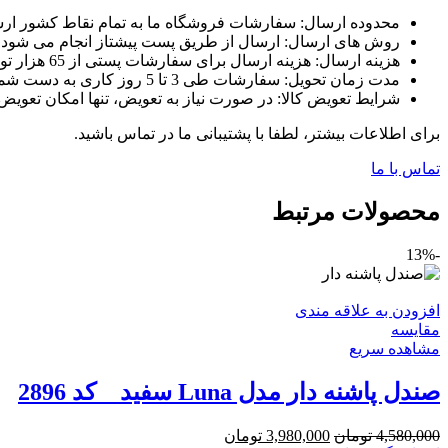
محدوده ارسال: سفارشات فروشگاه ما به تمام نقاط کشور ار
روش های ارسال: ارسال از طریق پست پیشتاز انجام می شود.
هزینه ارسال: هزینه ارسال برای سفارشات پستی از 65 هزار تومان تا 150تومان نسبت به وزن کالا می باشد.
مدت زمان تحویل: سفارشات طی 3 تا 5 روز کاری به دست شما می رسند.
شرایط تعویض کالا: در صورت نیاز به تعویض، تنها امکان تعویض 
برای اطلاعات بیشتر، لطفا با پشتیبانی ما در تماس باشید.
تماس با ما
محصولات مرتبط
-13%
افزودن به علاقه مندی
مقایسه
مشاهده سریع
صندل پاشنه دار مدل Luna سفید _ کد 2896
4,580,000
تومان
3,980,000
تومان