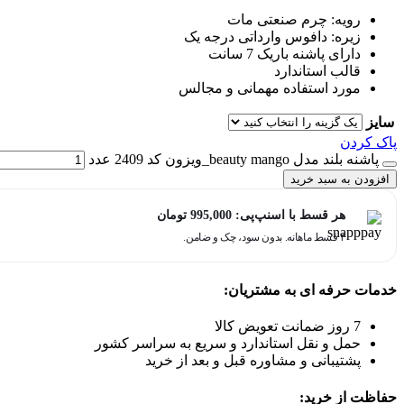
رویه: چرم صنعتی مات
زیره: دافوس وارداتی درجه یک
دارای پاشنه باریک 7 سانت
قالب استاندارد
مورد استفاده مهمانی و مجالس
سایز
پاک کردن
پاشنه بلند مدل beauty mango_ویزون کد 2409 عدد
افزودن به سبد خرید
هر قسط با اسنپ‌پی:
995,000
تومان
۴ قسط ماهانه. بدون سود، چک و ضامن.
خدمات حرفه ای به مشتریان:
7 روز ضمانت تعویض کالا
حمل و نقل استاندارد و سریع به سراسر کشور
پشتیبانی و مشاوره قبل و بعد از خرید
حفاظت از خرید: