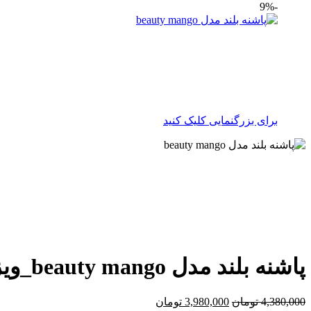
-9%
برای بزرگنمایی کلیک کنید
پاشنه بلند مدل beauty mango_ویزون کد 2409
4,380,000
تومان
3,980,000
تومان