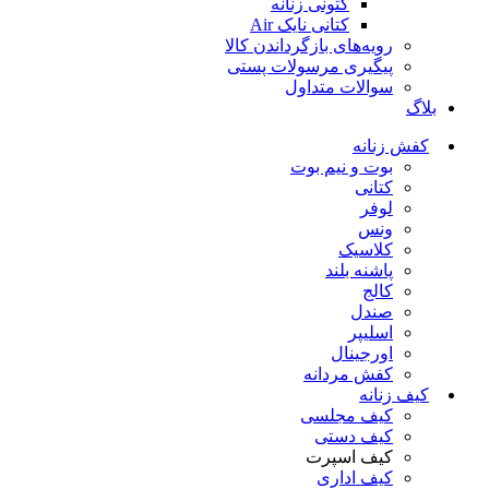
کتونی زنانه
کتانی نایک Air
رویه‌های بازگرداندن کالا
پیگیری مرسولات پستی
سوالات متداول
بلاگ
کفش زنانه
بوت و نیم بوت
کتانی
لوفر
ونس
کلاسیک
پاشنه بلند
کالج
صندل
اسلیپر
اورجینال
کفش مردانه
کیف زنانه
کیف مجلسی
کیف دستی
کیف اسپرت
کیف اداری